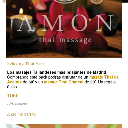
Relaxing Thai Pack
Los masajes Tailandeses más relajantes de Madrid
.
Comprando este pack podrás disfrutar de un
masaje Thai de
Aceites
de
60'
y un
masaje Thai Craneal
de
30'
. Un regalo
único.
105€
IVA incluido
Añadir al carrito