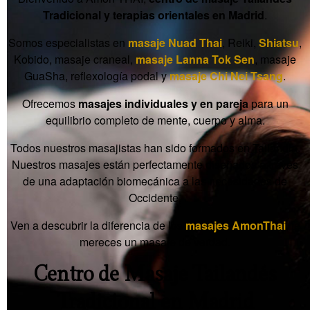
Tradicional y terapias orientales en Madrid
.
Somos especialistas en
masaje Nuad Thai
, Reiki,
Shiatsu
,
Kobido, masaje craneal,
masaje Lanna Tok Sen
, masaje
GuaSha, reflexología podal y
masaje Chi Nei Tsang
.
Ofrecemos
masajes individuales y en pareja
para un
equilibrio completo de mente, cuerpo y alma.
Todos nuestros masajistas han sido formados en Tailandia.
Nuestros masajes están perfectamente diseñados a través
de una adaptación biomecánica a las necesidades de
Occidente.
Ven a descubrir la diferencia de los
masajes AmonThai
, te
mereces un masaje de verdad.
Centro de Masaje Tailandés
Tradicional en Madrid