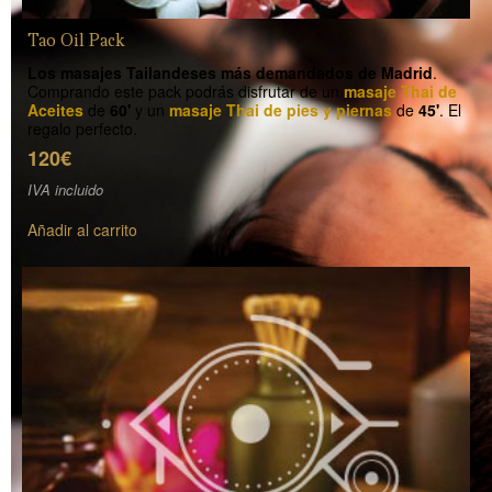
Tao Oil Pack
Los masajes Tailandeses más demandados de Madrid
.
Comprando este pack podrás disfrutar de un
masaje Thai de
Aceites
de
60'
y un
masaje Thai de pies y piernas
de
45'
. El
regalo perfecto.
120€
IVA incluido
Añadir al carrito