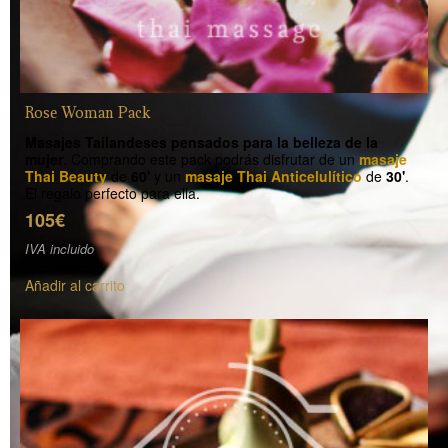
Rose Woman Pack
Masajes Tailandeses pensados para la belleza de la
mujer
. Comprando este pack podrás disfrutar de un
masaje
Thai Beauty
de
60'
y un
masaje Thai Anticelulítico
de
30'
.
El regalo perfecto para ella.
105€
IVA incluido
Añadir al carrito