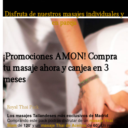
Disfruta de nuestros masajes individuales y
en pareja
¡Promociones AMON! Compra
tu masaje ahora y canjea en 3
meses
Royal Thai Pack
Los masajes Tailandeses más exclusivos de Madrid
.
Comprando este pack podrás disfrutar de un
masaje Thai
Siam
de
120'
y un
masaje Thai de Aceites
de
60'
. Un regalo