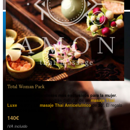
Total Woman Pack
Los masajes Tailandeses más exclusivos para la mujer
.
Comprando este pack podrás disfrutar de un
masaje Thai
Luxe
de
90'
y un
masaje Thai Anticelulítico
de
30'
. El regalo
más lujoso para ella.
140€
IVA incluido