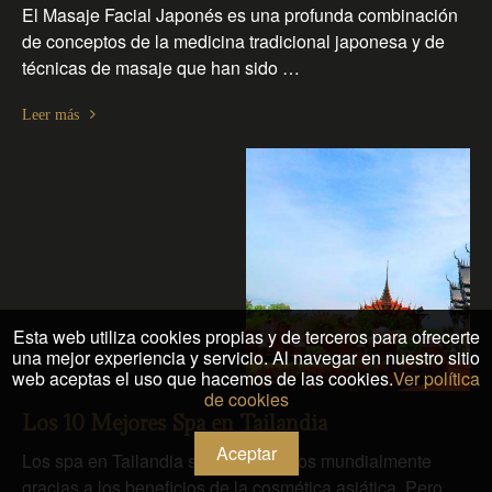
El Masaje Facial Japonés es una profunda combinación
de conceptos de la medicina tradicional japonesa y de
técnicas de masaje que han sido …
Leer más
Esta web utiliza cookies propias y de terceros para ofrecerte
una mejor experiencia y servicio. Al navegar en nuestro sitio
web aceptas el uso que hacemos de las cookies.
Ver política
de cookies
Los 10 Mejores Spa en Tailandia
Aceptar
Los spa en Tailandia son reconocidos mundialmente
gracias a los beneficios de la cosmética asiática. Pero