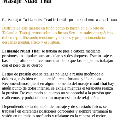
Masaje Nuad Thai
El 
Masaje Tailandés Tradicional
 por excelencia, tal cua
Disfruta de este masaje en futón como lo hacen en el Norte de
Tailandia. Trabajaremos sobre las
líneas Sen
o
canales energéticos
del cuerpo
, liberando tensiones generales y proporcionando un
descanso mental, físico y espiritual.
El
masaje Nuad Thai
, se trabaja de pies a cabeza mediante
presiones, manipulaciones articulares y desbloqueos. Este masaje es
bastante profundo a nivel muscular dado que los terapeutas trabajan
con el peso de su cuerpo.
El tipo de presión que se realiza no llega a resulta incómoda o
dolorosa, más bien es una presión reconfortante y liberadora.
Recomendamos que si en algún momento del masaje
nuad thai
hay
algún punto de dolor intenso, se exhale mientras el terapeuta realiza
la presión. De este modo su cuerpo no se opondrá a la presión que
realicemos, y podrá obtener un mayor estado de relajación.
Dependiendo de la duración del masaje y de su estado físico, se
trabajará en diferentes posiciones corporales y siempre terminará la
sesión en un trabajo profundo y relajante en la cabeza, el mejor