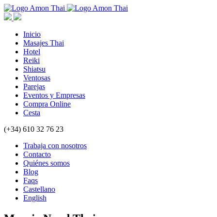
Inicio
Masajes Thai
Hotel
Reiki
Shiatsu
Ventosas
Parejas
Eventos y Empresas
Compra Online
Cesta
(+34) 610 32 76 23
Trabaja con nosotros
Contacto
Quiénes somos
Blog
Faqs
Castellano
English