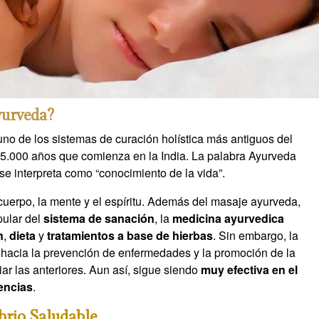
yurveda?
no de los sistemas de curación holística más antiguos del
 5.000 años que comienza en la India. La palabra Ayurveda
 se interpreta como “conocimiento de la vida”.
l cuerpo, la mente y el espíritu. Además del masaje ayurveda,
pular del
sistema de sanación
, la
medicina ayurvedica
n
,
dieta
y
tratamientos a base de hierbas
. Sin embargo, la
a hacia la prevención de enfermedades y la promoción de la
iar las anteriores. Aun así, sigue siendo
muy efectiva en el
lencias
.
brio Saludable