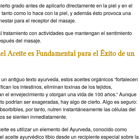
cierto grado antes de aplicarlo directamente en la piel y en el
o tanto como lo hace con la piel, y además ésto provoca una
estar para el receptor del masaje.
l tratamiento con actividades que mantengan el sentimiento
después del masaje.
el Aceite es Fundamental para el Éxito de un
n antiguo texto ayurveda, estos aceites orgánicos “fortalecen
fican los intestinos, eliminan toxinas de los tejidos,
tan el envejecimiento y otorgan una vida de 100 años.” Aunque
xto podrían ser exageradas, hay algo de cierto. Algo es seguro:
absorbibles, por tanto, nutren instantáneamente las células del
vos se sienten inmediatamente.
ceite es utilizar un elemento del Ayurveda, conocido como
el aceite ayurvédico tibio desde un recipiente especial sobre la