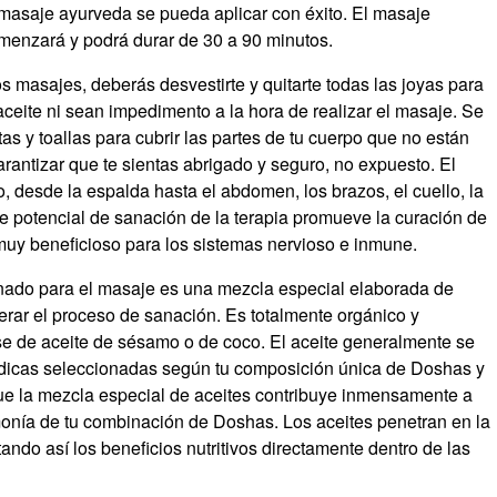
masaje ayurveda se pueda aplicar con éxito. El masaje
enzará y podrá durar de 30 a 90 minutos.
s masajes, deberás desvestirte y quitarte todas las joyas para
ceite ni sean impedimento a la hora de realizar el masaje. Se
 y toallas para cubrir las partes de tu cuerpo que no están
antizar que te sientas abrigado y seguro, no expuesto. El
, desde la espalda hasta el abdomen, los brazos, el cuello, la
e potencial de sanación de la terapia promueve la curación de
uy beneficioso para los sistemas nervioso e inmune.
onado para el masaje es una mezcla especial elaborada de
erar el proceso de sanación. Es totalmente orgánico y
e de aceite de sésamo o de coco. El aceite generalmente se
dicas seleccionadas según tu composición única de Doshas y
e la mezcla especial de aceites contribuye inmensamente a
monía de tu combinación de Doshas. Los aceites penetran en la
ando así los beneficios nutritivos directamente dentro de las