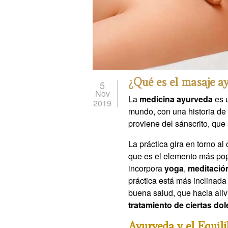
¿Qué es el masaje a
5
Nov
La
medicina ayurveda
es u
2019
mundo, con una historia de
proviene del sánscrito, que
La práctica gira en torno a
que es el elemento más po
incorpora
yoga
,
meditació
práctica está más inclinad
buena salud, que hacia aliv
tratamiento de ciertas do
Ayurveda y el Equili