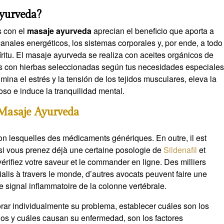
Ayurveda?
s con el
masaje ayurveda
aprecian el beneficio que aporta a
s canales energéticos, los sistemas corporales y, por ende, a todo
píritu. El masaje ayurveda se realiza con aceites orgánicos de
s con hierbas seleccionadas según tus necesidades especiale
imina el estrés y la tensión de los tejidos musculares, eleva la
oso e induce la tranquilidad mental.
 Masaje Ayurveda
elon lesquelles des médicaments génériques. En outre, il est
 si vous prenez déjà une certaine posologie de
Sildenafil
et
 vérifiez votre saveur et le commander en ligne. Des milliers
ialis à travers le monde, d’autres avocats peuvent faire une
e signal inflammatoire de la colonne vertébrale.
orar individualmente su problema, establecer cuáles son los
dos y cuáles causan su enfermedad, son los factores