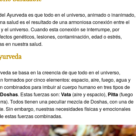
del Ayurveda es que todo en el universo, animado o inanimado,
na salud es el resultado de una armoniosa conexión entre el
tu y el universo. Cuando esta conexión se interrumpe, por
ectos genéticos, lesiones, contaminación, edad o estrés,
s en nuestra salud.
yurveda
rveda se basa en la creencia de que todo en el universo,
n formados por cinco elementos: espacio, aire, fuego, agua y
án combinados para imbuir al cuerpo humano en tres tipos de
s
Doshas
. Estas fuerzas son:
Vata
(aire y espacio),
Pitta
(fuego
erra). Todos tienen una peculiar mezcla de Doshas, con una de
e. Sin embargo, nuestras necesidades físicas y emocionales
de estas fuerzas combinadas.