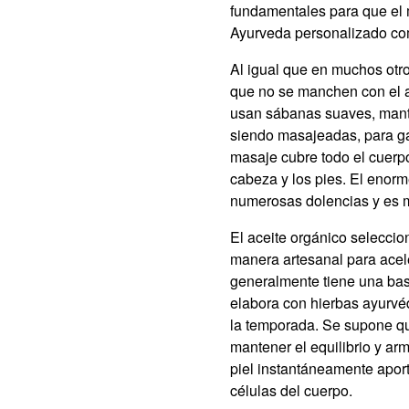
fundamentales para que el 
Ayurveda personalizado com
Al igual que en muchos otro
que no se manchen con el a
usan sábanas suaves, mantas
siendo masajeadas, para gar
masaje cubre todo el cuerpo
cabeza y los pies. El enorm
numerosas dolencias y es m
El aceite orgánico selecci
manera artesanal para acel
generalmente tiene una bas
elabora con hierbas ayurvé
la temporada. Se supone qu
mantener el equilibrio y ar
piel instantáneamente aport
células del cuerpo.