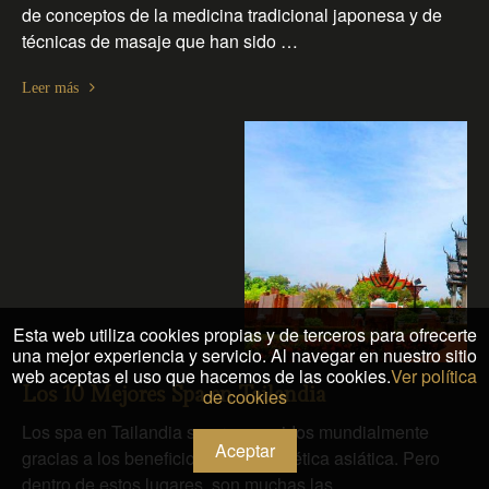
de conceptos de la medicina tradicional japonesa y de
técnicas de masaje que han sido …
Leer más
Esta web utiliza cookies propias y de terceros para ofrecerte
una mejor experiencia y servicio. Al navegar en nuestro sitio
web aceptas el uso que hacemos de las cookies.
Ver política
de cookies
Los 10 Mejores Spa en Tailandia
Los spa en Tailandia son reconocidos mundialmente
Aceptar
gracias a los beneficios de la cosmética asiática. Pero
dentro de estos lugares, son muchas las …