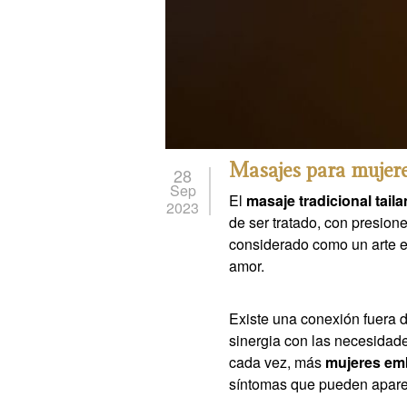
Masajes para mujer
28
Sep
El
masaje tradicional tail
2023
de ser tratado, con presion
considerado como un arte en 
amor.
Existe una conexión fuera d
sinergia con las necesidade
cada vez, más
mujeres em
síntomas que pueden aparec