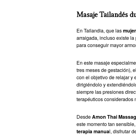
Masaje Tailandés d
En Tailandia, que las
muje
arraigada, incluso existe l
para conseguir mayor armoní
En este masaje especialme
tres meses de gestación), e
con el objetivo de relajar y
dirigiéndolo y extendiéndol
siempre las presiones direct
terapéuticos considerados 
Desde
Amon Thai Massa
este momento tan sensible,
terapia manua
l, disfrutar 