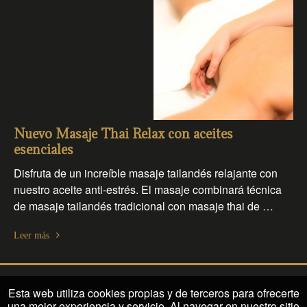
Nuevo Masaje Thai Relax con aceites
esenciales
Disfruta de un increíble masaje tailandés relajante con
nuestro aceite anti-estrés. El masaje combinará técnica
de masaje tailandés tradicional con masaje thai de …
Leer más
Esta web utiliza cookies propias y de terceros para ofrecerte
© 2026. All Rights Reserved
una mejor experiencia y servicio. Al navegar en nuestro sitio