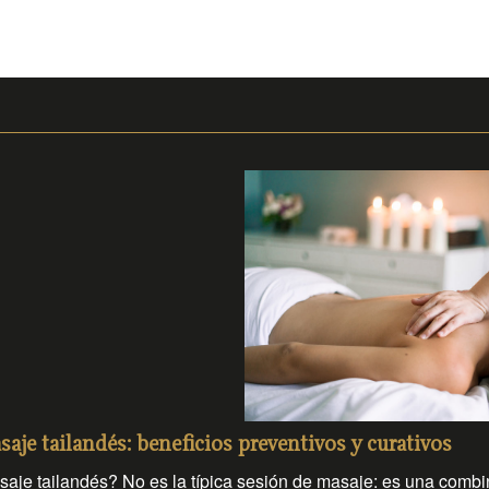
aje tailandés: beneficios preventivos y curativos
aje tailandés? No es la típica sesión de masaje: es una combi