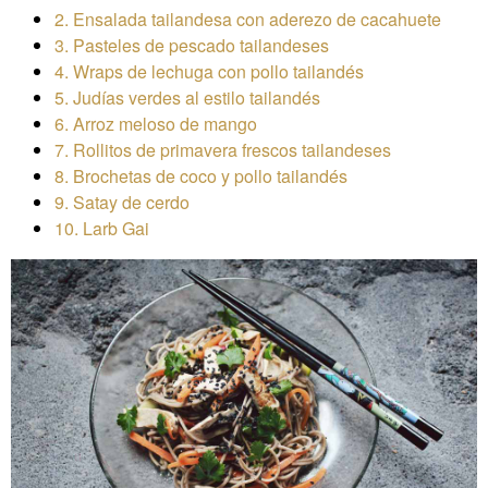
2. Ensalada tailandesa con aderezo de cacahuete
3. Pasteles de pescado tailandeses
4. Wraps de lechuga con pollo tailandés
5. Judías verdes al estilo tailandés
6. Arroz meloso de mango
7. Rollitos de primavera frescos tailandeses
8. Brochetas de coco y pollo tailandés
9. Satay de cerdo
10. Larb Gai