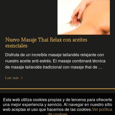
Nuevo Masaje Thai Relax con aceites
esenciales
Disfruta de un increíble masaje tailandés relajante con
nuestro aceite anti-estrés. El masaje combinará técnica
de masaje tailandés tradicional con masaje thai de …
Leer más
Esta web utiliza cookies propias y de terceros para ofrecerte
© 2026. All Rights Reserved
una mejor experiencia y servicio. Al navegar en nuestro sitio
web aceptas el uso que hacemos de las cookies.
Ver política
(+34) 610 32 76 23 |
Aviso legal
|
Política de cookies
de cookies